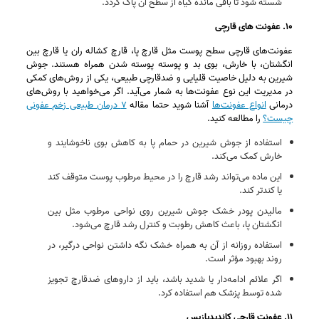
شسته شود تا باقی‌ مانده گیاه از سطح آن پاک گردد.
۱۰. عفونت های قارچی
عفونت‌های قارچی سطح پوست مثل قارچ پا، قارچ کشاله ران یا قارچ بین
انگشتان، با خارش، بوی بد و پوسته‌ پوسته شدن همراه هستند. جوش
شیرین به دلیل خاصیت قلیایی و ضدقارچی طبیعی، یکی از روش‌های کمکی
در مدیریت این نوع عفونت‌ها به‌ شمار می‌آید. اگر می‌خواهید با روش‌های
درمانی
انواع عفونت‌ها
آشنا شوید حتما مقاله
۷ درمان طبیعی زخم عفونی
چیست؟
را مطالعه کنید.
استفاده از جوش شیرین در حمام پا به کاهش بوی ناخوشایند و
خارش کمک می‌کند.
این ماده می‌تواند رشد قارچ را در محیط مرطوب پوست متوقف کند
یا کندتر کند.
مالیدن پودر خشک جوش شیرین روی نواحی مرطوب مثل بین
انگشتان پا، باعث کاهش رطوبت و کنترل رشد قارچ می‌شود.
استفاده روزانه از آن به همراه خشک‌ نگه‌ داشتن نواحی درگیر، در
روند بهبود مؤثر است.
اگر علائم ادامه‌دار یا شدید باشد، باید از داروهای ضدقارچ تجویز
شده توسط پزشک هم استفاده کرد.
۱۱. عفونت قارچی کاندیدیازیس