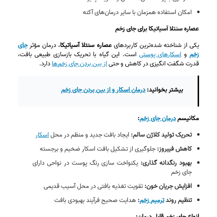
امکان استفاده همزمان با سایر درمان‌های آکنه
عصاره سنتلا آسیاتیکا برای جای زخم
یکی از شناخته‌ شده‌ترین کاربردهای
عصاره سنتلا آسیاتیکا
، درمان مؤثر
جای
زخم
و
اسکارهای پوستی
است. این گیاه با تحریک بازسازی طبیعی بافت،
قدرت شگفت‌ انگیزی در کاهش و حتی
از بین بردن جای زخم‌ها
دارد.
بیشتر بخوانید:
درمان اسکار و از بین بردن جای زخم
مکانیسم
درمان جای زخم
:
تحریک تولید کلاژن سالم:
ایجاد بافت جدید و منظم در محل
اسکار
کاهش فیبروز:
جلوگیری از تشکیل بافت اسکار ضخیم و برجسته
بهبود رنگدانه‌ گذاری:
یکنواخت‌ سازی رنگ پوست در نواحی دارای
جای زخم
افزایش جریان خون:
تقویت تغذیه بافتی در محل آسیب قدیمی
تنظیم روند
ترمیم زخم
:
هدایت صحیح فرآیند بهبودی بافت
انواع جای زخم قابل درمان: