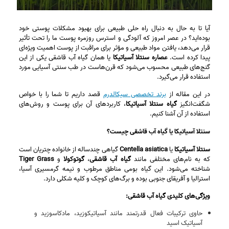
آیا تا به حال به دنبال راه حلی طبیعی برای بهبود مشکلات پوستی خود
بوده‌اید؟ در عصر امروز که آلودگی و استرس روزمره پوست ما را تحت تأثیر
قرار می‌دهد، یافتن مواد طبیعی و مؤثر برای مراقبت از پوست اهمیت ویژه‌ای
پیدا کرده است.
عصاره سنتلا آسیاتیکا
یا همان گیاه آب قاشقی یکی از این
گنج‌های طبیعی محسوب می‌شود که قرن‌هاست در طب سنتی آسیایی مورد
استفاده قرار می‌گیرد.
در این مقاله از
برند تخصصی سیکالدرم
قصد داریم تا شما را با خواص
شگفت‌انگیز
گیاه سنتلا آسیاتیکا
، کاربردهای آن برای پوست و روش‌های
استفاده از آن آشنا کنیم.
سنتلا آسیاتیکا یا گیاه آب قاشقی چیست؟
سنتلا آسیاتیکا
یا
Centella asiatica
گیاهی چندساله از خانواده چتریان است
که به نام‌های مختلفی مانند
گیاه آب قاشقی
،
گوتوکولا
و
Tiger Grass
شناخته می‌شود. این گیاه بومی مناطق مرطوب و نیمه گرمسیری آسیا،
استرالیا و آفریقای جنوبی بوده و برگ‌های کوچک و کلیه‌ شکلی دارد.
ویژگی‌های کلیدی گیاه آب قاشقی:
حاوی ترکیبات فعال قدرتمند مانند آسیاتیکوزید، مادکاسوزید و
آسیاتیک اسید