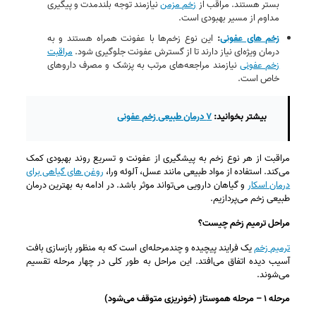
بستر هستند. مراقب از
زخم مزمن
نیازمند توجه بلندمدت و پیگیری
مداوم از مسیر بهبودی است.
زخم‌ های عفونی
:
این نوع زخم‌ها با عفونت همراه هستند و به
درمان ویژه‌ای نیاز دارند تا از گسترش عفونت جلوگیری شود.
مراقبت
زخم عفونی
نیازمند مراجعه‌های مرتب به پزشک و مصرف داروهای
خاص است.
بیشتر بخوانید:
۷ درمان طبیعی زخم عفونی
مراقبت از هر نوع زخم به پیشگیری از عفونت و تسریع روند بهبودی کمک
می‌کند. استفاده از مواد طبیعی مانند عسل، آلوئه‌ ورا،
روغن‌ های گیاهی برای
درمان اسکار
و گیاهان دارویی می‌تواند موثر باشد. در ادامه به بهترین درمان
طبیعی زخم می‌پردازیم.
مراحل ترمیم زخم چیست؟
ترمیم زخم
یک فرایند پیچیده و چندمرحله‌ای است که به منظور بازسازی بافت
آسیب‌ دیده اتفاق می‌افتد. این مراحل به طور کلی در چهار مرحله تقسیم
می‌شوند.
مرحله ۱ – مرحله هموستاز (خونریزی متوقف می‌شود)