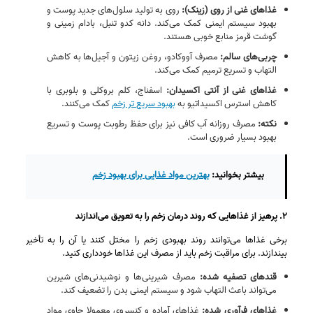
غذاهای غنی از روی (زینک)
:
روی به تولید سلول‌های جدید پوست و
بهبود سیستم ایمنی کمک می‌کند. دانه کدو تنبل، بادام‌ زمینی و
گوشت قرمز منابع خوبی هستند.
چربی‌های سالم
:
مصرف آووکادو، روغن زیتون و آجیل‌ها به کاهش
التهاب و تسریع ترمیم کمک می‌کند.
غذاهای غنی از آنتی‌ اکسیدان
:
اسفناج، کلم بروکلی و بلوبری با
کاهش استرس اکسیداتیو به
بهبود سریع‌ تر زخم
کمک می‌کنند.
نکته
:
مصرف روزانه آب کافی نیز برای حفظ رطوبت پوست و تسریع
بهبود بسیار ضروری است.
بیشتر بخوانید:
بهترین مواد غذایی برای بهبود زخم
۲. پرهیز از غذاهایی که روند درمان زخم را به تعویق می‌اندازند
برخی غذاها می‌توانند روند بهبودی زخم را مختل کنند یا آن را به تأخیر
بیندازند. برای مراقبت زخم باید از مصرف این غذاها خودداری کنید.
قندهای تصفیه‌ شده
:
مصرف شیرینی‌ها و نوشیدنی‌های شیرین
می‌تواند باعث التهاب شود و سیستم ایمنی بدن را تضعیف کند.
غذاهای فرآوری‌ شده
:
غذاهای آماده و کنسروی معمولا حاوی مواد