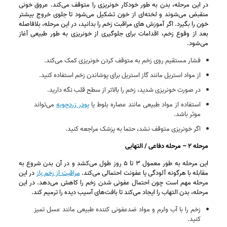
در این مرحله، بدن به طور خودکار خونریزی را متوقف می‌کند. عروق خونی
منقبض می‌شوند و لخته‌ای از خون تشکیل می‌شود تا جلوی خروج بیشتر
خون را بگیرد. اگر آموزش های مراقبت زخم را بدانید، در این مرحله، بلافاصله
بعد از وقوع زخم، اقدامات برای جلوگیری از خونریزی به طور طبیعی آغاز
می‌شود.
فشار مستقیم روی زخم به متوقف کردن خونریزی کمک می‌کند.
از مواد استریل مانند گاز استریل برای پوشاندن زخم استفاده کنید.
در صورت خونریزی شدید، زخم را بالاتر از سطح قلب نگه دارید.
استفاده از مواد طبیعی مانند عصاره بلوط یا
پودر زردچوبه
می‌تواند
موثر باشد.
اگر خونریزی متوقف نشد، حتما به پزشک مراجعه کنید.
مرحله ۲ – مرحله دفاعی / التهابی
این مرحله به‌ طور معمول ۳ تا ۵ روز طول می‌کشد و در آن بدن شروع به
مقابله با هرگونه آلودگی یا عفونت احتمالی می‌کند.
مراقبت از زخم باز
در این
مرحله مهم است چون احتمال عفونی شدن زخم را کاهش می‌دهد. در این
مرحله، بدن التهاب را ایجاد می‌کند تا بافت‌های آسیب‌ دیده را ترمیم کند.
زخم را با آب ولرم و مواد ضدعفونی‌ کننده طبیعی مانند عسل تمیز
کنید.