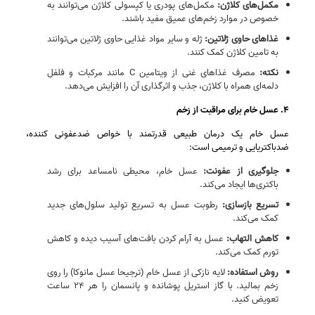
مکمل‌های کلاژن
:
مکمل‌های پودری یا کپسولی کلاژن می‌توانند به‌
خصوص در موارد زخم‌های عمیق مفید باشند.
غذاهای حاوی ژلاتین
:
ژله و سایر مواد غذایی حاوی ژلاتین می‌توانند
به تامین کلاژن کمک کنند.
نکته
:
مصرف غذاهای غنی از ویتامین C مانند مرکبات و فلفل
دلمه‌ای همراه با کلاژن، جذب و اثرگذاری آن را افزایش می‌دهد.
۴. عسل خام برای مراقبت از زخم
عسل خام یک درمان طبیعی قدرتمند با خواص ضدعفونی‌ کننده،
ضدباکتریایی و ترمیمی است:
جلوگیری از عفونت:
عسل خام، محیطی نامساعد برای رشد
باکتری‌ها ایجاد می‌کند.
تسریع بازسازی:
رطوبت عسل به تسریع تولید سلول‌های جدید
کمک می‌کند.
کاهش التهاب:
عسل به آرام کردن بافت‌های آسیب‌ دیده و کاهش
تورم کمک می‌کند.
روش استفاده:
لایه نازکی از عسل خام (ترجیحا عسل مانوکا) را روی
زخم بمالید. با گاز استریل پوشانده و پانسمان را هر ۲۴ ساعت
تعویض کنید.