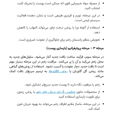
از مصرف مواد شیمیایی قوی که ممکن است پوست را تحریک کنند،
اجتناب کنید.
در این مرحله، تورم و قرمزی طبیعی است و نشان‌ دهنده فعالیت
سیستم ایمنی است.
استفاده از آلوئه‌ ورا یا روغن درخت چای می‌تواند التهاب را کاهش
دهد.
تعویض منظم پانسمان زخم برای جلوگیری از عفونت ضروری است.
مرحله ۳ – مرحله پرولیفراتیو (بازسازی پوست)
در مرحله سوم، فرآیند ساخت بافت جدید آغاز می‌شود. سلول‌های جدید به
محل زخم می‌آیند و آن را پر می‌کنند. مراقبت زخم در این مرحله بسیار مهم
است تا بافت جدید دچار عفونت یا آسیب نشود. استفاده از روغن‌های گیاهی
مانند روغن گل گاوزبان یا
روغن کالاندولا
به ترمیم سریع‌تر بافت کمک
می‌کند.
زخم را مرطوب نگه دارید تا پوست جدید سریع‌تر تشکیل شود.
از محصولات حاوی
ویتامین E برای درمان جای زخم
یا روغن زیتون
برای تقویت بازسازی استفاده کنید.
در این مرحله، ماساژ ملایم اطراف زخم می‌تواند به بهبود جریان خون
کمک کند.